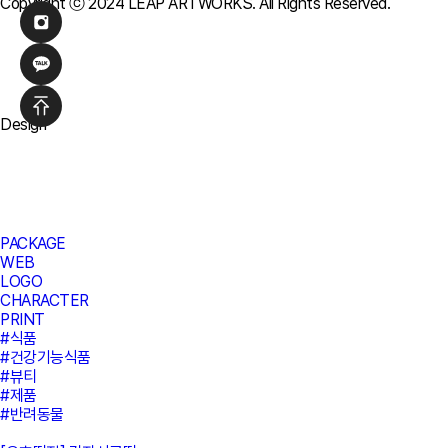
Copyright ⓒ 2024 LEAP ARTWORKS. All Rights Reserved.
Design
PACKAGE
WEB
LOGO
CHARACTER
PRINT
#식품
#건강기능식품
#뷰티
#제품
#반려동물