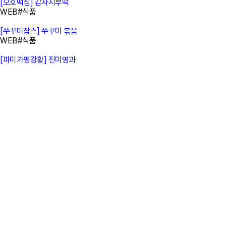
[오호떡집]
감자시루떡
WEB
#식품
[쭈꾸미잡스]
쭈꾸미 볶음
WEB
#식품
[파미가평강황]
진미명과
WEB
#식품
[고우컴퍼니]
로즈콩차
WEB
#뷰티
[진저]
진저 티라미수
WEB
#식품
처음
«
21
22
23
24
25
26
27
28